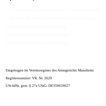
1. Vorsitzender
(Chair Department)
: Mattis Kronenbitter
2. Vorsitzender
(Internal Department)
: Elias Nothnagel
Vorstand Relations: Niklas Hanning
Vorstand Communications: Pia Siegel
Vorstand Growth: Kolja Gerstenkorn
Eingetragen im Vereinsregister des Amtsgerichts Mannheim
Registernummer: VR. Nr. 2629
USt-IdNr. gem. § 27a UStG: DE359659027