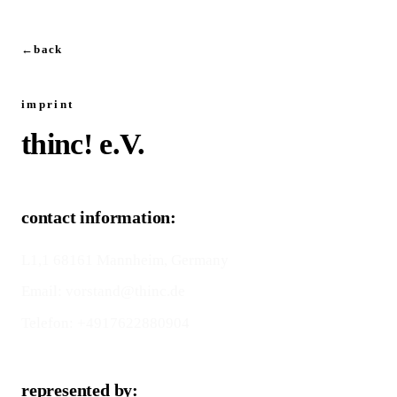
←
back
imprint
thinc! e.V.
contact information:
L1,1 68161 Mannheim, Germany
Email:
vorstand@thinc.de
Telefon:
+4917622880904
represented by: